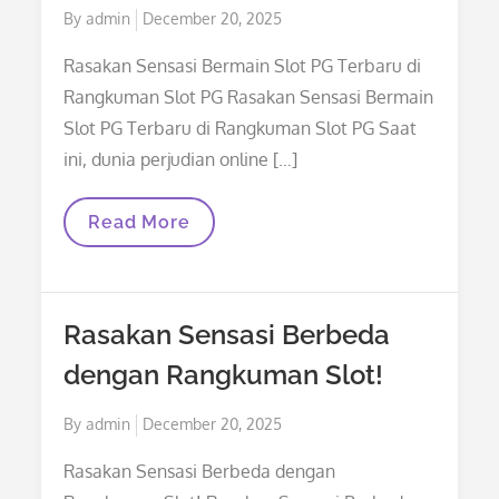
Posted
By
admin
December 20, 2025
on
Rasakan Sensasi Bermain Slot PG Terbaru di
Rangkuman Slot PG Rasakan Sensasi Bermain
Slot PG Terbaru di Rangkuman Slot PG Saat
ini, dunia perjudian online […]
Rasakan
Read More
Sensasi
Bermain
Slot
PG
Terbaru
Rasakan Sensasi Berbeda
Di
Rangkuman
dengan Rangkuman Slot!
Slot
PG
Posted
By
admin
December 20, 2025
on
Rasakan Sensasi Berbeda dengan