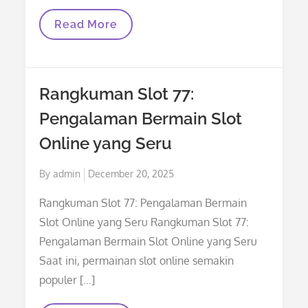
Rangkuman
Read More
Slot
Maxwin:
Main
Seru
Dan
Rangkuman Slot 77:
Menang
Besar!
Pengalaman Bermain Slot
Online yang Seru
Posted
By
admin
December 20, 2025
on
Rangkuman Slot 77: Pengalaman Bermain
Slot Online yang Seru Rangkuman Slot 77:
Pengalaman Bermain Slot Online yang Seru
Saat ini, permainan slot online semakin
populer […]