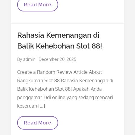
Rangkuman
Read More
Slot
77:
Pengalaman
Bermain
Slot
Rahasia Kemenangan di
Online
Yang
Balik Kehebohan Slot 88!
Seru
Posted
By
admin
December 20, 2025
on
Create a Random Review Article About
Rangkuman Slot 88 Rahasia Kemenangan di
Balik Kehebohan Slot 88! Apakah Anda
penggemar judi online yang sedang mencari
keseruan […]
Rahasia
Read More
Kemenangan
Di