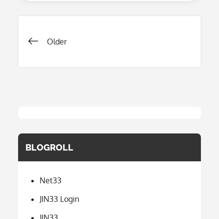
Seru
Untuk
Bermain
Slot
Posts
Online
Older
navigation
BLOGROLL
Net33
JIN33 Login
JIN33