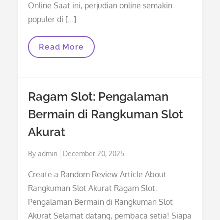
Online Saat ini, perjudian online semakin
populer di […]
Rangkuman
Read More
Slot
Online:
Pengalaman
Bermain
Di
Ragam Slot: Pengalaman
Dunia
Judi
Bermain di Rangkuman Slot
Online
Akurat
Posted
By
admin
December 20, 2025
on
Create a Random Review Article About
Rangkuman Slot Akurat Ragam Slot:
Pengalaman Bermain di Rangkuman Slot
Akurat Selamat datang, pembaca setia! Siapa