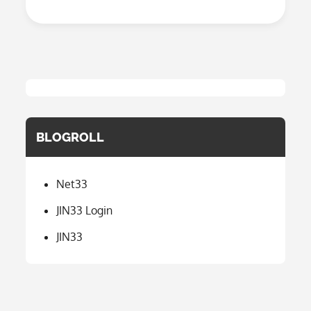
Bermain
Slot
Online
Yang
Perlu
Kamu
Ketahui
BLOGROLL
Net33
JIN33 Login
JIN33