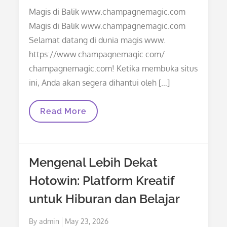
on
Magis di Balik www.champagnemagic.com
Magis di Balik www.champagnemagic.com
Selamat datang di dunia magis www.
https://www.champagnemagic.com/
champagnemagic.com! Ketika membuka situs
ini, Anda akan segera dihantui oleh […]
Magis
Read More
Di
Balik
Www.champagnemagic.com
Mengenal Lebih Dekat
Hotowin: Platform Kreatif
untuk Hiburan dan Belajar
Posted
By
admin
May 23, 2026