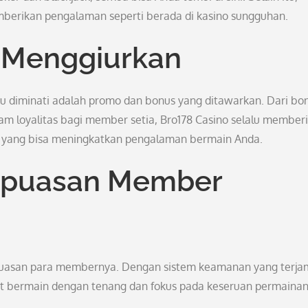
emberikan pengalaman seperti berada di kasino sungguhan.
 Menggiurkan
u diminati adalah promo dan bonus yang ditawarkan. Dari bo
m loyalitas bagi member setia, Bro178 Casino selalu member
 yang bisa meningkatkan pengalaman bermain Anda.
epuasan Member
uasan para membernya. Dengan sistem keamanan yang terja
at bermain dengan tenang dan fokus pada keseruan permaina