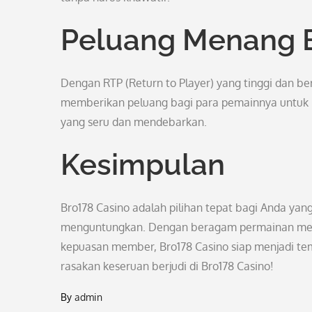
Peluang Menang B
Dengan RTP (Return to Player) yang tinggi dan be
memberikan peluang bagi para pemainnya untuk
yang seru dan mendebarkan.
Kesimpulan
Bro178 Casino adalah pilihan tepat bagi Anda yan
menguntungkan. Dengan beragam permainan men
kepuasan member, Bro178 Casino siap menjadi te
rasakan keseruan berjudi di Bro178 Casino!
By
admin