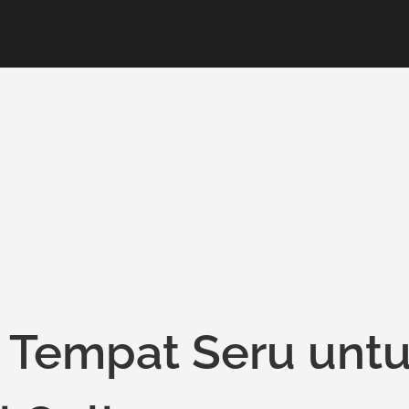
: Tempat Seru unt