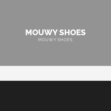
MOUWY SHOES
MOUWY SHOES