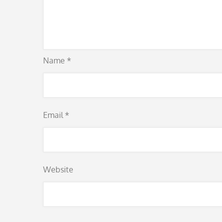
Name
*
Email
*
Website