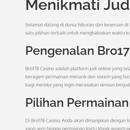
Menikmati Jud
Selamat datang di dunia hiburan dan keseruan di B
satu pilihan terbaik untuk menghabiskan waktu 
Pengenalan Bro17
Bro178 Casino adalah platform judi online yang t
beragam permainan menarik dan sistem yang fair
bagi mereka yang ingin merasakan sensasi berjudi
Pilihan Permainan
Di Bro178 Casino, Anda akan dimanjakan dengan be
yang seru hingga permainan kartu klasik seperti po