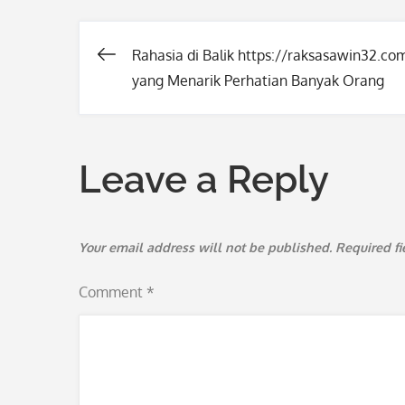
Rahasia di Balik https://raksasawin32.co
Post
yang Menarik Perhatian Banyak Orang
navigation
Leave a Reply
Your email address will not be published.
Required f
Comment
*