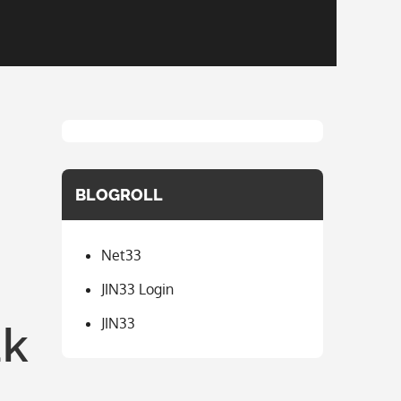
BLOGROLL
Net33
JIN33 Login
JIN33
uk