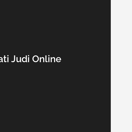
i Judi Online