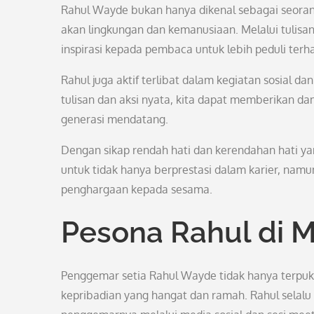
Rahul Wayde bukan hanya dikenal sebagai seorang
akan lingkungan dan kemanusiaan. Melalui tulisa
inspirasi kepada pembaca untuk lebih peduli terh
Rahul juga aktif terlibat dalam kegiatan sosial d
tulisan dan aksi nyata, kita dapat memberikan da
generasi mendatang.
Dengan sikap rendah hati dan kerendahan hati ya
untuk tidak hanya berprestasi dalam karier, nam
penghargaan kepada sesama.
Pesona Rahul di 
Penggemar setia Rahul Wayde tidak hanya terpuka
kepribadian yang hangat dan ramah. Rahul selal