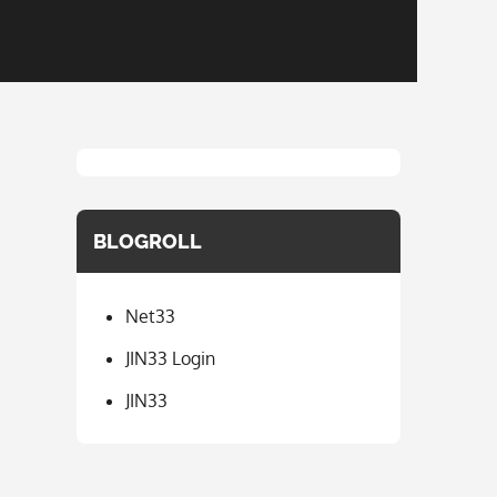
BLOGROLL
Net33
JIN33 Login
JIN33