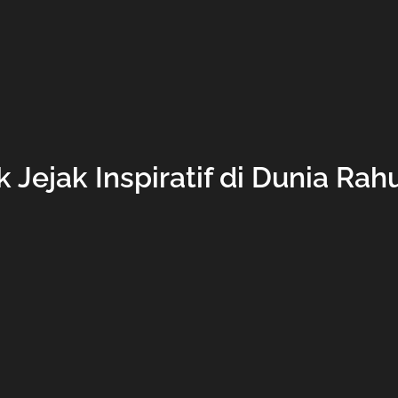
Jejak Inspiratif di Dunia Ra