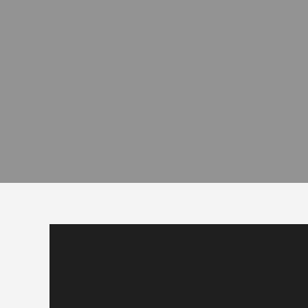
Skip
to
content