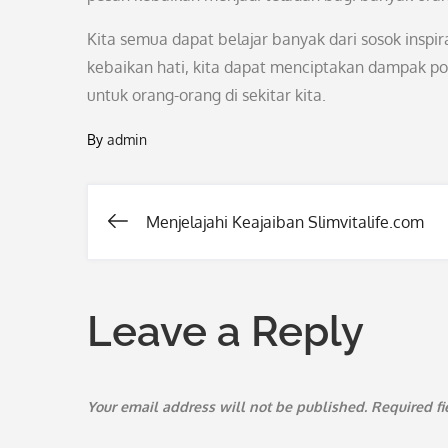
Kita semua dapat belajar banyak dari sosok inspi
kebaikan hati, kita dapat menciptakan dampak posi
untuk orang-orang di sekitar kita.
By
admin
Menjelajahi Keajaiban Slimvitalife.com
Post
navigation
Leave a Reply
Your email address will not be published.
Required f