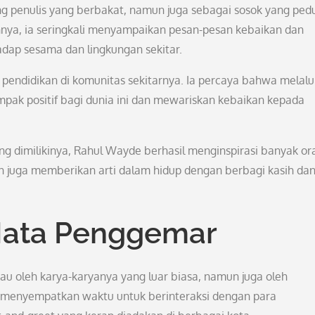
 penulis yang berbakat, namun juga sebagai sosok yang pedu
nnya, ia seringkali menyampaikan pesan-pesan kebaikan dan
adap sesama dan lingkungan sekitar.
an pendidikan di komunitas sekitarnya. Ia percaya bahwa melalu
mpak positif bagi dunia ini dan mewariskan kebaikan kepada
ng dimilikinya, Rahul Wayde berhasil menginspirasi banyak or
un juga memberikan arti dalam hidup dengan berbagi kasih da
Mata Penggemar
u oleh karya-karyanya yang luar biasa, namun juga oleh
u menyempatkan waktu untuk berinteraksi dengan para