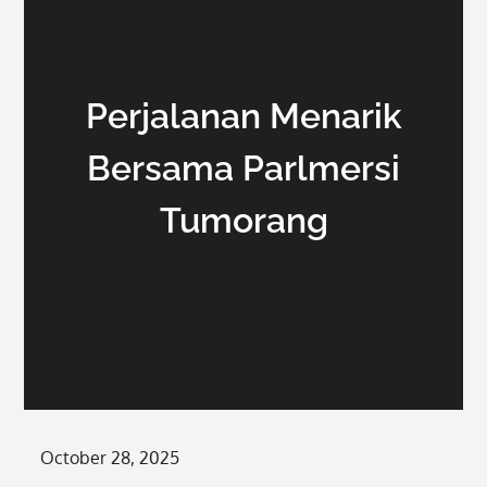
Perjalanan Menarik
Bersama Parlmersi
Tumorang
Posted
October 28, 2025