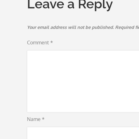
Leave a Reply
Your email address will not be published.
Required f
Comment
*
Name
*