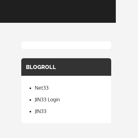
BLOGROLL
Net33
JIN33 Login
JIN33