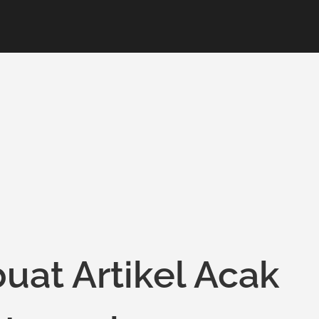
at Artikel Acak