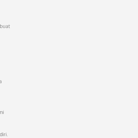
mbuat
a
mi
iri.