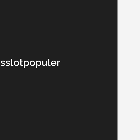
sslotpopuler