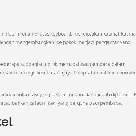
ri mulai menari di atas keyboard, menciptakan kalimat-kalima
ai dengan mengembangkan ide pokok menjadi pengantar yang
di beberapa subbagian untuk memudahkan pembaca dalam
erkait teknologi, kesehatan, gaya hidup, atau bahkan curiositi
dirkan informasi yang faktual, ringan, dan mudah dipahami. K
f, atau bahkan catatan kaki yang berguna bagi pembaca.
kel