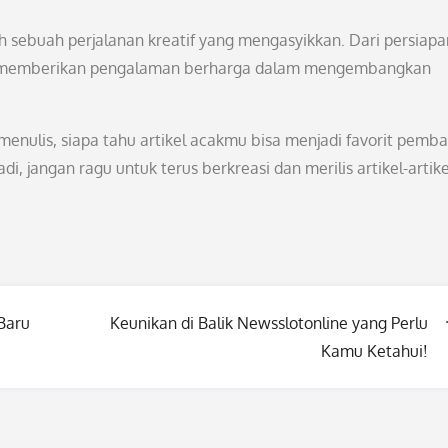
h sebuah perjalanan kreatif yang mengasyikkan. Dari persiapa
kah memberikan pengalaman berharga dalam mengembangkan
nulis, siapa tahu artikel acakmu bisa menjadi favorit pemb
di, jangan ragu untuk terus berkreasi dan merilis artikel-artike
Baru
Keunikan di Balik Newsslotonline yang Perlu
Kamu Ketahui!