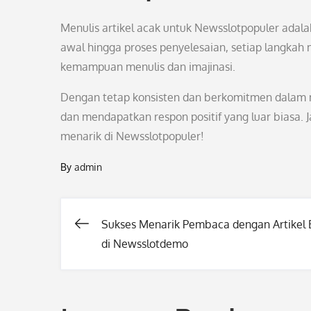
Menulis artikel acak untuk Newsslotpopuler adala
awal hingga proses penyelesaian, setiap lang
kemampuan menulis dan imajinasi.
Dengan tetap konsisten dan berkomitmen dalam me
dan mendapatkan respon positif yang luar biasa. Ja
menarik di Newsslotpopuler!
By
admin
Sukses Menarik Pembaca dengan Artikel 
Post
di Newsslotdemo
navigation