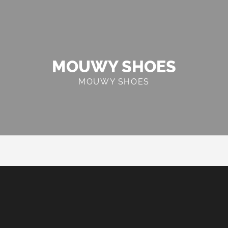
MOUWY SHOES
MOUWY SHOES