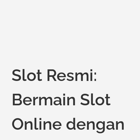
on
Slot Resmi:
Bermain Slot
Online dengan