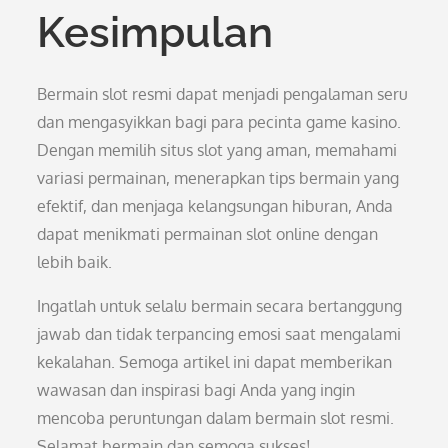
Kesimpulan
Bermain slot resmi dapat menjadi pengalaman seru
dan mengasyikkan bagi para pecinta game kasino.
Dengan memilih situs slot yang aman, memahami
variasi permainan, menerapkan tips bermain yang
efektif, dan menjaga kelangsungan hiburan, Anda
dapat menikmati permainan slot online dengan
lebih baik.
Ingatlah untuk selalu bermain secara bertanggung
jawab dan tidak terpancing emosi saat mengalami
kekalahan. Semoga artikel ini dapat memberikan
wawasan dan inspirasi bagi Anda yang ingin
mencoba peruntungan dalam bermain slot resmi.
Selamat bermain dan semoga sukses!