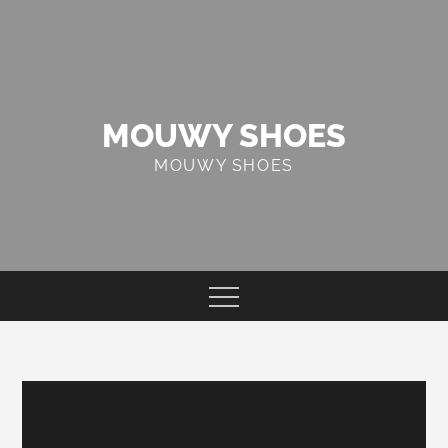
Skip
to
content
MOUWY SHOES
MOUWY SHOES