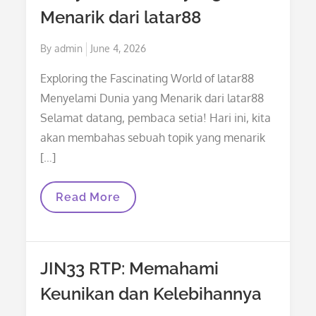
Menarik dari latar88
Posted
By
admin
June 4, 2026
on
Exploring the Fascinating World of latar88
Menyelami Dunia yang Menarik dari latar88
Selamat datang, pembaca setia! Hari ini, kita
akan membahas sebuah topik yang menarik
[…]
Menyelami
Read More
Dunia
Yang
Menarik
Dari
Latar88
JIN33 RTP: Memahami
Keunikan dan Kelebihannya