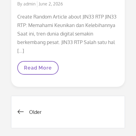
Posted
By
admin
June 2, 2026
on
Create Random Article about JIN33 RTP JIN33
RTP: Memahami Keunikan dan Kelebihannya
Saat ini, tren dunia digital semakin
berkembang pesat. JIN33 RTP Salah satu hal
[…]
JIN33
Read More
RTP:
Memahami
Keunikan
Dan
Kelebihannya
Posts
Older
navigation