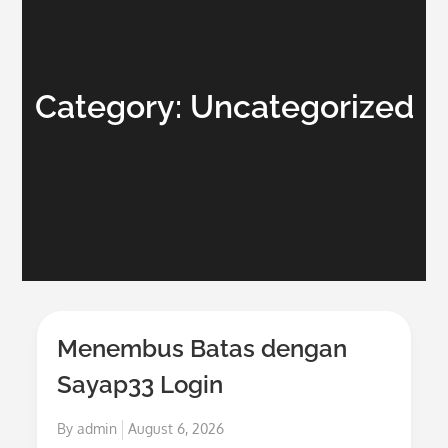
Category:
Uncategorized
Menembus Batas dengan
Sayap33 Login
Posted
By
admin
August 6, 2026