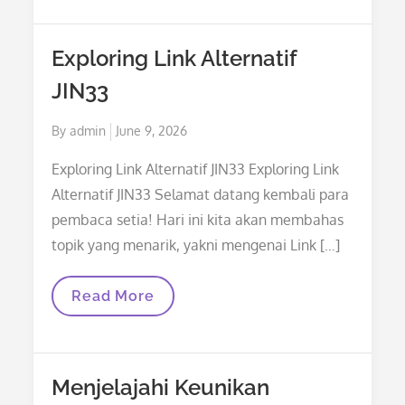
Lebih
Dekat
Dengan
Exploring Link Alternatif
Platform
Sosial
JIN33
Keren
Posted
By
admin
June 9, 2026
on
Exploring Link Alternatif JIN33 Exploring Link
Alternatif JIN33 Selamat datang kembali para
pembaca setia! Hari ini kita akan membahas
topik yang menarik, yakni mengenai Link […]
Exploring
Read More
Link
Alternatif
JIN33
Menjelajahi Keunikan