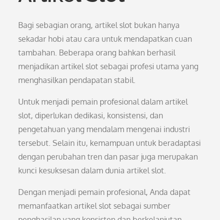
Bagi sebagian orang, artikel slot bukan hanya
sekadar hobi atau cara untuk mendapatkan cuan
tambahan. Beberapa orang bahkan berhasil
menjadikan artikel slot sebagai profesi utama yang
menghasilkan pendapatan stabil.
Untuk menjadi pemain profesional dalam artikel
slot, diperlukan dedikasi, konsistensi, dan
pengetahuan yang mendalam mengenai industri
tersebut. Selain itu, kemampuan untuk beradaptasi
dengan perubahan tren dan pasar juga merupakan
kunci kesuksesan dalam dunia artikel slot.
Dengan menjadi pemain profesional, Anda dapat
memanfaatkan artikel slot sebagai sumber
penghasilan yang konsisten dan berkelanjutan.