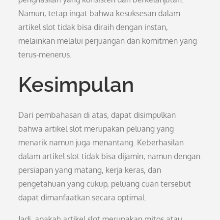
Namun, tetap ingat bahwa kesuksesan dalam
artikel slot tidak bisa diraih dengan instan,
melainkan melalui perjuangan dan komitmen yang
terus-menerus.
Kesimpulan
Dari pembahasan di atas, dapat disimpulkan
bahwa artikel slot merupakan peluang yang
menarik namun juga menantang. Keberhasilan
dalam artikel slot tidak bisa dijamin, namun dengan
persiapan yang matang, kerja keras, dan
pengetahuan yang cukup, peluang cuan tersebut
dapat dimanfaatkan secara optimal.
Jadi, apakah artikel slot merupakan mitos atau