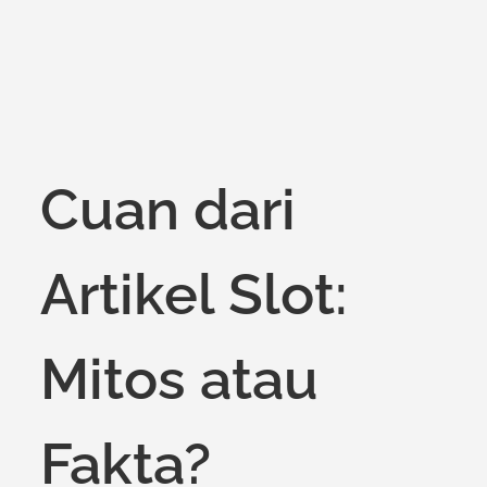
Cuan dari
Artikel Slot:
Mitos atau
Fakta?