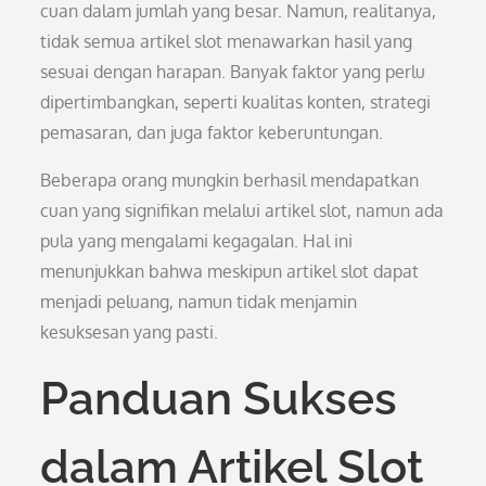
cuan dalam jumlah yang besar. Namun, realitanya,
tidak semua artikel slot menawarkan hasil yang
sesuai dengan harapan. Banyak faktor yang perlu
dipertimbangkan, seperti kualitas konten, strategi
pemasaran, dan juga faktor keberuntungan.
Beberapa orang mungkin berhasil mendapatkan
cuan yang signifikan melalui artikel slot, namun ada
pula yang mengalami kegagalan. Hal ini
menunjukkan bahwa meskipun artikel slot dapat
menjadi peluang, namun tidak menjamin
kesuksesan yang pasti.
Panduan Sukses
dalam Artikel Slot