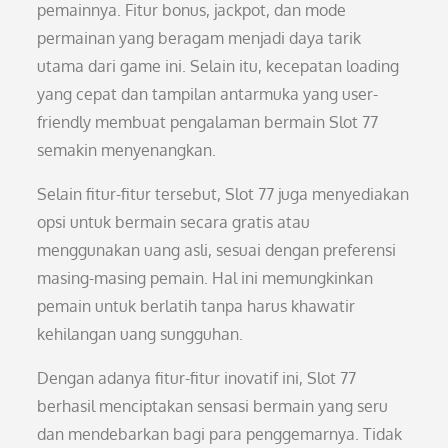
pemainnya. Fitur bonus, jackpot, dan mode
permainan yang beragam menjadi daya tarik
utama dari game ini. Selain itu, kecepatan loading
yang cepat dan tampilan antarmuka yang user-
friendly membuat pengalaman bermain Slot 77
semakin menyenangkan.
Selain fitur-fitur tersebut, Slot 77 juga menyediakan
opsi untuk bermain secara gratis atau
menggunakan uang asli, sesuai dengan preferensi
masing-masing pemain. Hal ini memungkinkan
pemain untuk berlatih tanpa harus khawatir
kehilangan uang sungguhan.
Dengan adanya fitur-fitur inovatif ini, Slot 77
berhasil menciptakan sensasi bermain yang seru
dan mendebarkan bagi para penggemarnya. Tidak