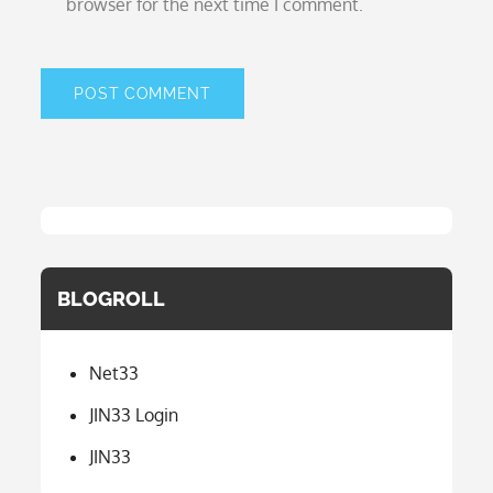
browser for the next time I comment.
BLOGROLL
Net33
JIN33 Login
JIN33