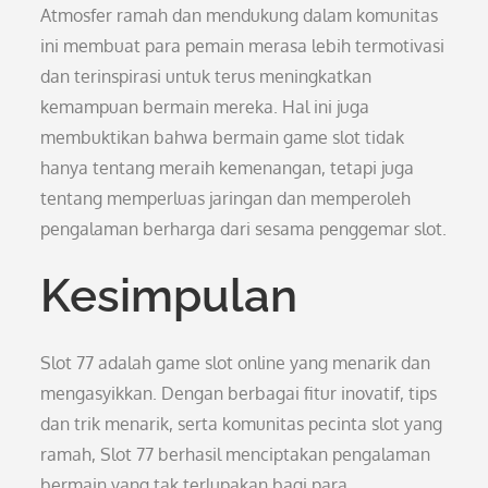
Atmosfer ramah dan mendukung dalam komunitas
ini membuat para pemain merasa lebih termotivasi
dan terinspirasi untuk terus meningkatkan
kemampuan bermain mereka. Hal ini juga
membuktikan bahwa bermain game slot tidak
hanya tentang meraih kemenangan, tetapi juga
tentang memperluas jaringan dan memperoleh
pengalaman berharga dari sesama penggemar slot.
Kesimpulan
Slot 77 adalah game slot online yang menarik dan
mengasyikkan. Dengan berbagai fitur inovatif, tips
dan trik menarik, serta komunitas pecinta slot yang
ramah, Slot 77 berhasil menciptakan pengalaman
bermain yang tak terlupakan bagi para