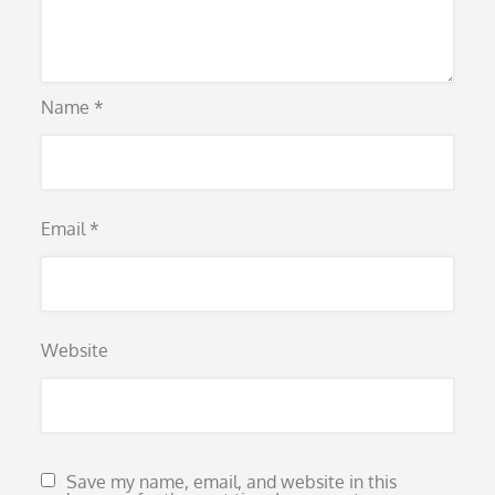
Name
*
Email
*
Website
Save my name, email, and website in this