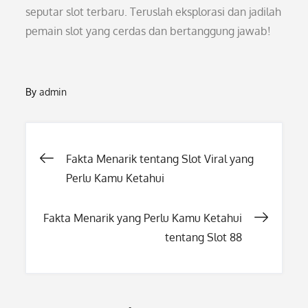
seputar slot terbaru. Teruslah eksplorasi dan jadilah
pemain slot yang cerdas dan bertanggung jawab!
By
admin
Post
Fakta Menarik tentang Slot Viral yang
Perlu Kamu Ketahui
navigation
Fakta Menarik yang Perlu Kamu Ketahui
tentang Slot 88