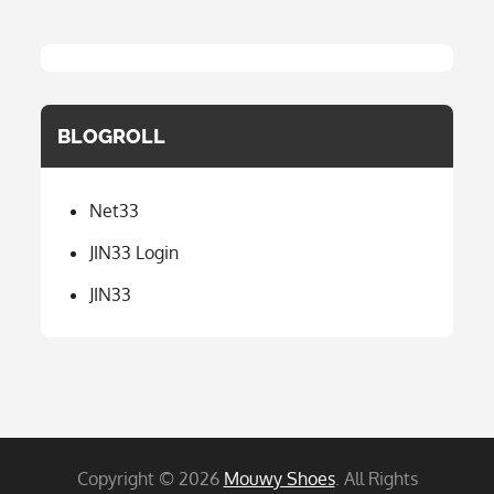
BLOGROLL
Net33
JIN33 Login
JIN33
Copyright © 2026
Mouwy Shoes
. All Rights