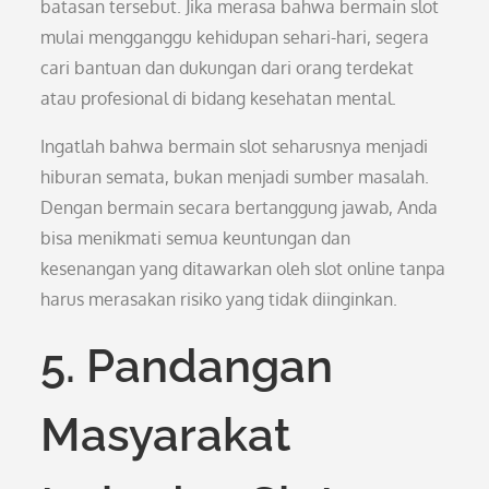
batasan tersebut. Jika merasa bahwa bermain slot
mulai mengganggu kehidupan sehari-hari, segera
cari bantuan dan dukungan dari orang terdekat
atau profesional di bidang kesehatan mental.
Ingatlah bahwa bermain slot seharusnya menjadi
hiburan semata, bukan menjadi sumber masalah.
Dengan bermain secara bertanggung jawab, Anda
bisa menikmati semua keuntungan dan
kesenangan yang ditawarkan oleh slot online tanpa
harus merasakan risiko yang tidak diinginkan.
5. Pandangan
Masyarakat