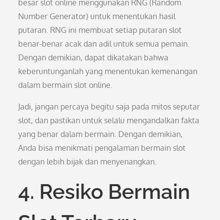
besar slot online menggunakan RNG (Random
Number Generator) untuk menentukan hasil
putaran. RNG ini membuat setiap putaran slot
benar-benar acak dan adil untuk semua pemain.
Dengan demikian, dapat dikatakan bahwa
keberuntunganlah yang menentukan kemenangan
dalam bermain slot online.
Jadi, jangan percaya begitu saja pada mitos seputar
slot, dan pastikan untuk selalu mengandalkan fakta
yang benar dalam bermain. Dengan demikian,
Anda bisa menikmati pengalaman bermain slot
dengan lebih bijak dan menyenangkan.
4. Resiko Bermain